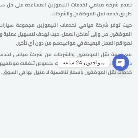
تقدم شركة ميامي لخدمات الليموزين المساعدة على حل ه
طريق خدمة نقل الموظفين والشركات.
حيث توفر شركة ميامي لخدمات الليموزين مجموعة سيارا
الموظفين من وإلى أماكن العمل، حيث نهدف لتسهيل عملية 
لمواقع العمل البعيدة في مواعيدهم من دون أي تأخير.
مع خدمة نقل الموظفين والشركات من شركة ميامي لخدمات 
داعي بعد اليوم لقلق مدراء الشركات بخصوص تنقلات موظفيهم،
متواجدون 24 ساعة
خدمات نقل الموظفين بأسعار تنافسية لا مثيل لها في السوق.
OPEN
CHATY
وبجانب خدمة نقل الوظفين من وإلى أماكن العمل، توفر شركة
الليموزين خدمة نقل الموظفين أو المديرين لحضور المؤتمرات ا
فنحن دائمًا على أهبة الاستعداد لإدارة التنقلات الجماعية لكا
والموظفين من وإلى أي مكان.
بالإضافة إلى إمكانية السفر بين المحافظات المختلفة، حيث نع
واسعة وجاهزة لنقل موظفي شركتك، وسائقين متميزين بالا