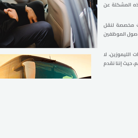
ذه المشكلة عن
ت مخصصة لنقل
وصول الموظفين
الليموزين، لا
 حيث إننا نقدم
 ميامي لخدمات
لخاصة بالشركة.
فة أفراد الشركة
تمد على سيارات
لتزام والجدية